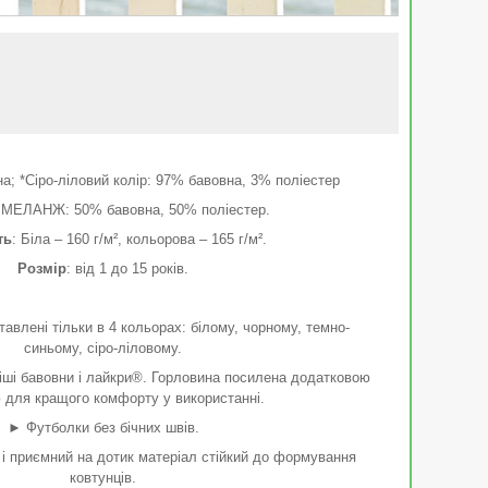
а; *Сіро-ліловий колір: 97% бавовна, 3% поліестер
 МЕЛАНЖ: 50% бавовна, 50% поліестер.
ть
: Біла – 160 г/м², кольорова – 165 г/м².
Розмір
: від 1 до 15 років.
ставлені тільки в 4 кольорах: білому, чорному, темно-
синьому, сіро-ліловому.
іші бавовни і лайкри®. Горловина посилена додатковою
для кращого комфорту у використанні.
► Футболки без бічних швів.
і приємний на дотик матеріал стійкий до формування
ковтунців.