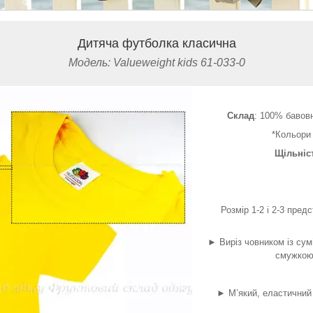
Дитяча футболка класична
Модель: Valueweight kids 61-033-0
Склад
: 100% бавовн
*Кольори
Щільніс
Розмір 1-2 і 2-3 пред
► Виріз човником із сум
смужкою 
► М’який, еластичний 