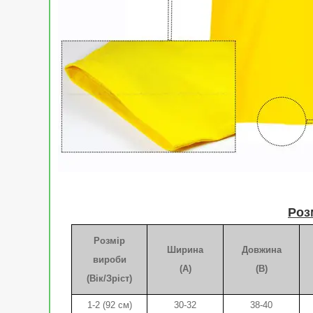
Роз
Розмір
Ширина
Довжина
вироби
(A)
(B)
(Вік/Зріст)
1-2 (92 см)
30-32
38-40