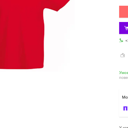
+
пове
У ко