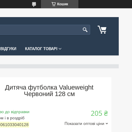
Кошик
ВІДГУКИ
КАТАЛОГ ТОВАРІ
Дитяча футболка Valueweight
Червоний 128 см
205 ₴
во до відправки
м і в роздріб
Показати оптові ціни
:
061033040128