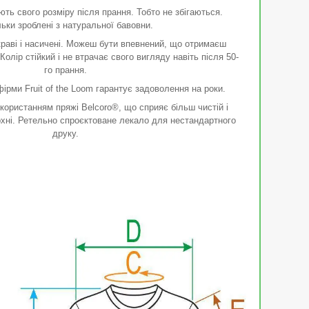
ть свого розміру після прання. Тобто не збігаються.
ьки зроблені з натуральної бавовни.
раві і насичені. Можеш бути впевнений, що отримаєш
 Колір стійкий і не втрачає свого вигляду навіть після 50-
го прання.
ірми Fruit of the Loom гарантує задоволення на роки.
користанням пряжі Belcoro®, що сприяє більш чистій і
ерхні. Ретельно спроєктоване лекало для нестандартного
друку.