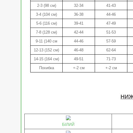
2-3 (98 см)
32-34
41-43
3-4 (104 см)
36-38
44-46
5-6 (116 см)
39-41
47-49
7-8 (128 см)
42-44
51-53
9-11 (140 см
44-46
57-59
12-13 (152 см)
46-48
62-64
14-15 (164 см)
49-51
71-73
Похибка
+-2 см
+-2 см
НИЖ
БІЛИЙ