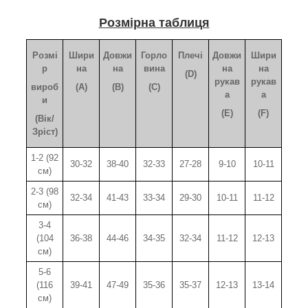
Розмірна таблиця
Розмі
Шири
Довжи
Горло
Плечі
Довжи
Шири
р
на
на
вина
на
на
(D)
рукав
рукав
вироб
(A)
(B)
(C)
а
а
и
(E)
(F)
(Вік/
Зріст)
1-2 (92
30-32
38-40
32-33
27-28
9-10
10-11
см)
2-3 (98
32-34
41-43
33-34
29-30
10-11
11-12
см)
3-4
(104
36-38
44-46
34-35
32-34
11-12
12-13
см)
5-6
(116
39-41
47-49
35-36
35-37
12-13
13-14
см)