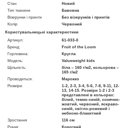
Стан
Новий
Тип тканини
Бавовна
Візерунки і принти
Без візерунків і принтів
Колір
Червоний
Користувальницькі характеристики
Артикул:
61-033-0
Бренд:
Fruit of the Loom
Горловина:
Кругла
Модель:
Valueweight kids
Щільність:
біла – 160 г/м2, кольорова –
165 г/м2
Проводиться:
Марокко
Розміри:
1-2, 2-3, 3-4, 5-6, 7-8, 9-11, 12-
13, 14-15. Розміри 1-2 і 2-3
представлені в кольорах:
білий, темно-синій, сонячно-
жовтий, червоний, яскраво-
синій, світло-рожевий і
небесно-блакитний
Зростання
116 см
Рукав:
Короткий