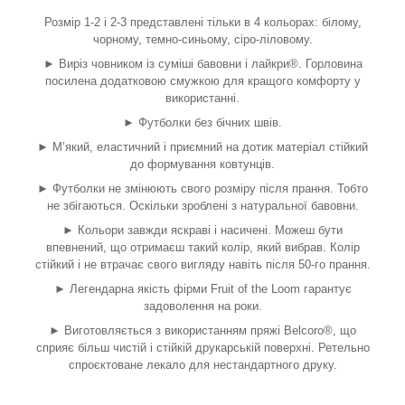
Розмір 1-2 і 2-3 представлені тільки в 4 кольорах: білому,
чорному, темно-синьому, сіро-ліловому.
► Виріз човником із суміші бавовни і лайкри®. Горловина
посилена додатковою смужкою для кращого комфорту у
використанні.
► Футболки без бічних швів.
► М’який, еластичний і приємний на дотик матеріал стійкий
до формування ковтунців.
► Футболки не змінюють свого розміру після прання. Тобто
не збігаються. Оскільки зроблені з натуральної бавовни.
► Кольори завжди яскраві і насичені. Можеш бути
впевнений, що отримаєш такий колір, який вибрав. Колір
стійкий і не втрачає свого вигляду навіть після 50-го прання.
► Легендарна якість фірми Fruit of the Loom гарантує
задоволення на роки.
► Виготовляється з використанням пряжі Belcoro®, що
сприяє більш чистій і стійкій друкарській поверхні. Ретельно
спроєктоване лекало для нестандартного друку.