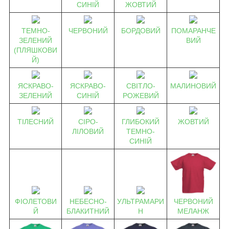
СИНІЙ
ЖОВТИЙ
ТЕМНО-
ЧЕРВОНИЙ
БОРДОВИЙ
ПОМАРАНЧЕ
ЗЕЛЕНИЙ
ВИЙ
(ПЛЯШКОВИ
Й)
ЯСКРАВО-
ЯСКРАВО-
СВІТЛО-
МАЛИНОВИЙ
ЗЕЛЕНИЙ
СИНІЙ
РОЖЕВИЙ
ТІЛЕСНИЙ
СІРО-
ГЛИБОКИЙ
ЖОВТИЙ
ЛІЛОВИЙ
ТЕМНО-
СИНІЙ
ЧЕРВОНИЙ
ФІОЛЕТОВИ
НЕБЕСНО-
УЛЬТРАМАРИ
МЕЛАНЖ
Й
БЛАКИТНИЙ
Н