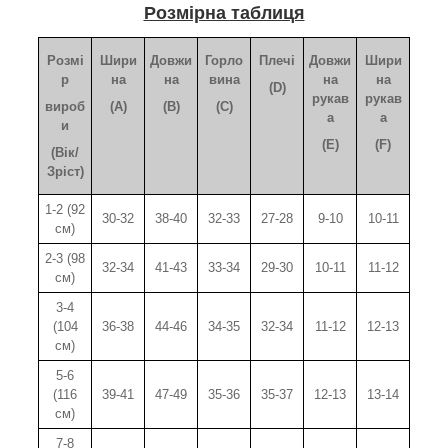
Розмірна таблиця
Розмі
Шири
Довжи
Горло
Плечі
Довжи
Шири
р
на
на
вина
на
на
(D)
рукав
рукав
вироб
(A)
(B)
(C)
а
а
и
(E)
(F)
(Вік/
Зріст)
1-2 (92
30-32
38-40
32-33
27-28
9-10
10-11
см)
2-3 (98
32-34
41-43
33-34
29-30
10-11
11-12
см)
3-4
(104
36-38
44-46
34-35
32-34
11-12
12-13
см)
5-6
(116
39-41
47-49
35-36
35-37
12-13
13-14
см)
7-8