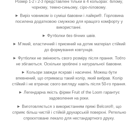
Розмір 1-2 і 2-3 представлені тільки в 4 кольорах: білому,
чорному, темно-синьому, сіро-ліловому.
► Виріз човником із суміші бавовни і лайкри®. Горловина
посилена додатковою смужкою для кращого комфорту у
використанні.
► Футболки без бічних швів.
► М’який, еластичний і приємний на дотик матеріал стійкий
до формування ковтунців.
► Футболки не змінюють свого розміру після прання. Тобто
не збігаються. Оскільки зроблені з натуральної бавовни.
► Кольори завжди яскраві і насичені. Можеш бути
впевнений, що отримаєш такий колір, який вибрав. Колір
стійкий і не втрачає свого вигляду навіть після 50-го прання.
► Легендарна якість фірми Fruit of the Loom гарантує
задоволення на роки.
► Виготовляється з використанням пряжі Belcoro®, що
сприяє більш чистій і стійкій друкарській поверхні. Ретельно
спроєктоване лекало для нестандартного друку.