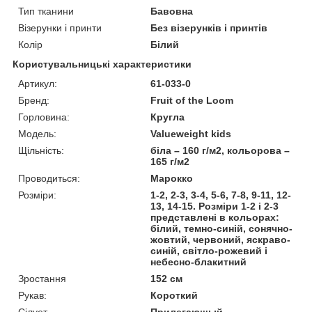
Тип тканини
Бавовна
Візерунки і принти
Без візерунків і принтів
Колір
Білий
Користувальницькі характеристики
Артикул:
61-033-0
Бренд:
Fruit of the Loom
Горловина:
Кругла
Модель:
Valueweight kids
Щільність:
біла – 160 г/м2, кольорова –
165 г/м2
Проводиться:
Марокко
Розміри:
1-2, 2-3, 3-4, 5-6, 7-8, 9-11, 12-
13, 14-15. Розміри 1-2 і 2-3
представлені в кольорах:
білий, темно-синій, сонячно-
жовтий, червоний, яскраво-
синій, світло-рожевий і
небесно-блакитний
Зростання
152 см
Рукав:
Короткий