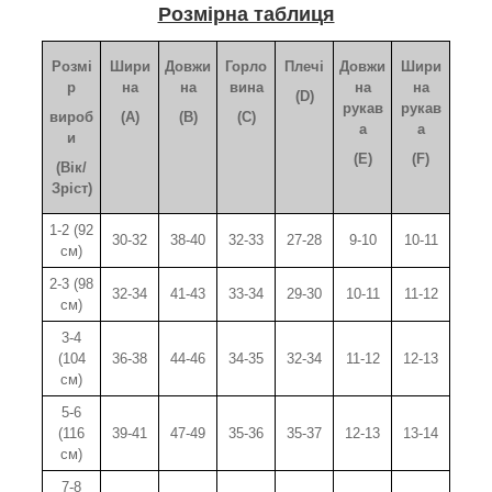
Розмірна таблиця
Розмі
Шири
Довжи
Горло
Плечі
Довжи
Шири
р
на
на
вина
на
на
(D)
рукав
рукав
вироб
(A)
(B)
(C)
а
а
и
(E)
(F)
(Вік/
Зріст)
1-2 (92
30-32
38-40
32-33
27-28
9-10
10-11
см)
2-3 (98
32-34
41-43
33-34
29-30
10-11
11-12
см)
3-4
(104
36-38
44-46
34-35
32-34
11-12
12-13
см)
5-6
(116
39-41
47-49
35-36
35-37
12-13
13-14
см)
7-8