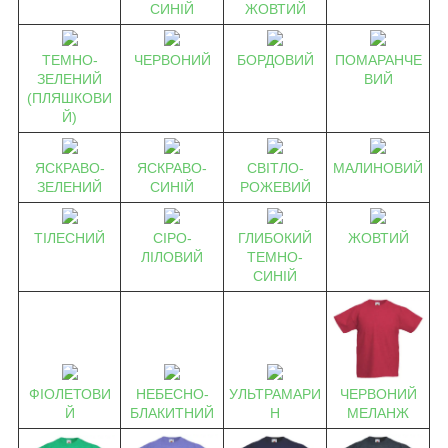
СИНІЙ
ЖОВТИЙ
ТЕМНО-
ЧЕРВОНИЙ
БОРДОВИЙ
ПОМАРАНЧЕ
ЗЕЛЕНИЙ
ВИЙ
(ПЛЯШКОВИ
Й)
ЯСКРАВО-
ЯСКРАВО-
СВІТЛО-
МАЛИНОВИЙ
ЗЕЛЕНИЙ
СИНІЙ
РОЖЕВИЙ
ТІЛЕСНИЙ
СІРО-
ГЛИБОКИЙ
ЖОВТИЙ
ЛІЛОВИЙ
ТЕМНО-
СИНІЙ
ЧЕРВОНИЙ
ФІОЛЕТОВИ
НЕБЕСНО-
УЛЬТРАМАРИ
МЕЛАНЖ
Й
БЛАКИТНИЙ
Н