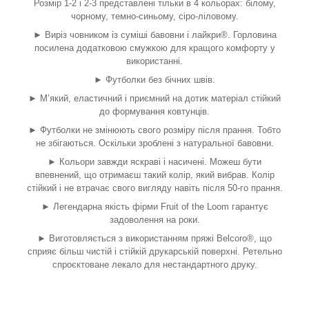
Розмір 1-2 і 2-3 представлені тільки в 4 кольорах: білому,
чорному, темно-синьому, сіро-ліловому.
► Виріз човником із суміші бавовни і лайкри®. Горловина
посилена додатковою смужкою для кращого комфорту у
використанні.
► Футболки без бічних швів.
► М’який, еластичний і приємний на дотик матеріал стійкий
до формування ковтунців.
► Футболки не змінюють свого розміру після прання. Тобто
не збігаються. Оскільки зроблені з натуральної бавовни.
► Кольори завжди яскраві і насичені. Можеш бути
впевнений, що отримаєш такий колір, який вибрав. Колір
стійкий і не втрачає свого вигляду навіть після 50-го прання.
► Легендарна якість фірми Fruit of the Loom гарантує
задоволення на роки.
► Виготовляється з використанням пряжі Belcoro®, що
сприяє більш чистій і стійкій друкарській поверхні. Ретельно
спроєктоване лекало для нестандартного друку.