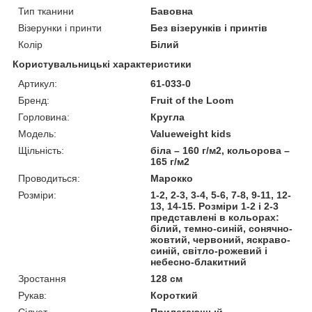
Тип тканини
Бавовна
Візерунки і принти
Без візерунків і принтів
Колір
Білий
Користувальницькі характеристики
Артикул:
61-033-0
Бренд:
Fruit of the Loom
Горловина:
Кругла
Модель:
Valueweight kids
Щільність:
біла – 160 г/м2, кольорова –
165 г/м2
Проводиться:
Марокко
Розміри:
1-2, 2-3, 3-4, 5-6, 7-8, 9-11, 12-
13, 14-15. Розміри 1-2 і 2-3
представлені в кольорах:
білий, темно-синій, сонячно-
жовтий, червоний, яскраво-
синій, світло-рожевий і
небесно-блакитний
Зростання
128 см
Рукав:
Короткий