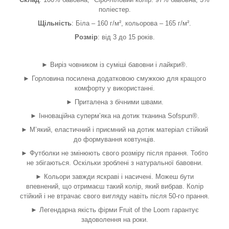
поліестер.
Щільність
: Біла – 160 г/м², кольорова – 165 г/м².
Розмір
: від 3 до 15 років.
► Виріз човником із суміші бавовни і лайкри®.
► Горловина посилена додатковою смужкою для кращого
комфорту у використанні.
► Приталена з бічними швами.
► Інноваційна суперм’яка на дотик тканина Sofspun®.
► М’який, еластичний і приємний на дотик матеріал стійкий
до формування ковтунців.
► Футболки не змінюють свого розміру після прання. Тобто
не збігаються. Оскільки зроблені з натуральної бавовни.
► Кольори завжди яскраві і насичені. Можеш бути
впевнений, що отримаєш такий колір, який вибрав. Колір
стійкий і не втрачає свого вигляду навіть після 50-го прання.
► Легендарна якість фірми Fruit of the Loom гарантує
задоволення на роки.