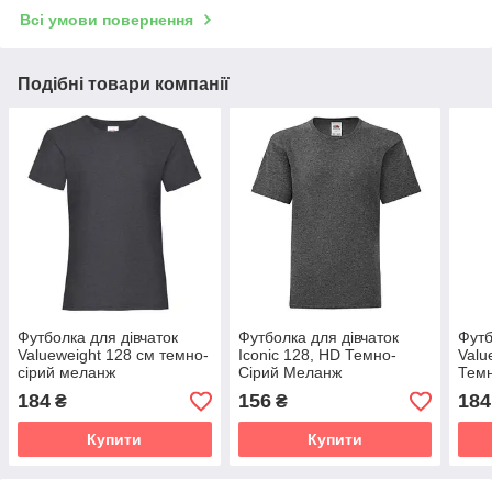
Всі умови повернення
Подібні товари компанії
Футболка для дівчаток
Футболка для дівчаток
Футб
Valueweight 128 см темно-
Iconic 128, HD Темно-
Valu
сірий меланж
Сірий Меланж
Темн
184
156
184
₴
₴
Купити
Купити