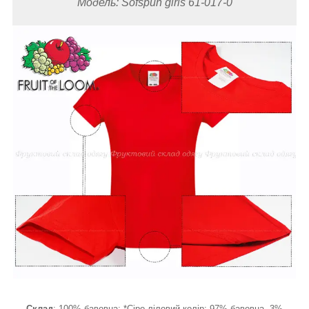
Модель: Sofspun
girls
61-017-0
Склад
: 100% бавовна; *Сіро-ліловий колір: 97% бавовна, 3%