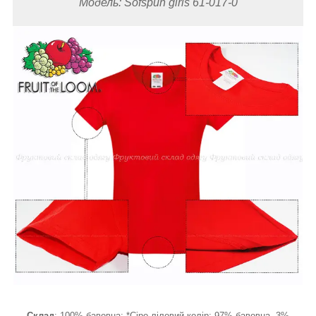
Модель: Sofspun
girls
61-017-0
Склад
: 100% бавовна; *Сіро-ліловий колір: 97% бавовна, 3%