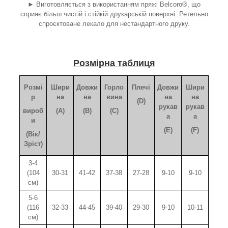
► Виготовляється з використанням пряжі Belcoro®, що
сприяє більш чистій і стійкій друкарській поверхні. Ретельно
спроєктоване лекало для нестандартного друку.
Розмірна таблиця
Розмі
Шири
Довжи
Горло
Плечі
Довжи
Шири
р
на
на
вина
на
на
(D)
рукав
рукав
вироб
(A)
(B)
(C)
а
а
и
(E)
(F)
(Вік/
Зріст)
3-4
(104
30-31
41-42
37-38
27-28
9-10
9-10
см)
5-6
(116
32-33
44-45
39-40
29-30
9-10
10-11
см)