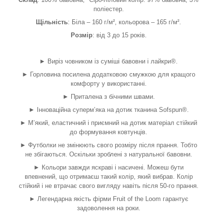
поліестер.
Щільність
: Біла – 160 г/м², кольорова – 165 г/м².
Розмір
: від 3 до 15 років.
► Виріз човником із суміші бавовни і лайкри®.
► Горловина посилена додатковою смужкою для кращого
комфорту у використанні.
► Приталена з бічними швами.
► Інноваційна суперм’яка на дотик тканина Sofspun®.
► М’який, еластичний і приємний на дотик матеріал стійкий
до формування ковтунців.
► Футболки не змінюють свого розміру після прання. Тобто
не збігаються. Оскільки зроблені з натуральної бавовни.
► Кольори завжди яскраві і насичені. Можеш бути
впевнений, що отримаєш такий колір, який вибрав. Колір
стійкий і не втрачає свого вигляду навіть після 50-го прання.
► Легендарна якість фірми Fruit of the Loom гарантує
задоволення на роки.