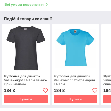
Всі умови повернення
Подібні товари компанії
Футболка для дівчаток
Футболка для дівчаток
Футб
Valueweight 140 см темно-
Valueweight Ультрамарин
Valu
сірий меланж
140 см
сині
184
184
184
₴
₴
Купити
Купити