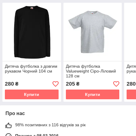
Дитяча футболка з довгим
Дитяча футболка
Дитя
рукавом Чорний 104 см
Valueweight Сіро-Ліловий
рука
128 см
280
205
280
₴
₴
Купити
Купити
Про нас
98% позитивних з 116 відгуків за рік
Працює з 08.02.2016