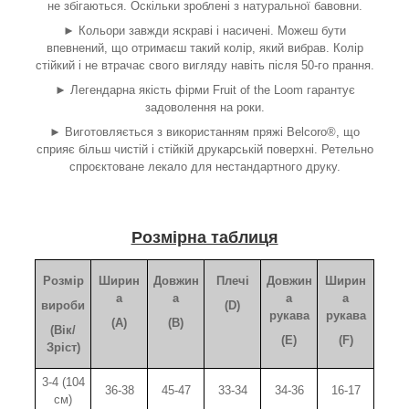
не збігаються. Оскільки зроблені з натуральної бавовни.
► Кольори завжди яскраві і насичені. Можеш бути
впевнений, що отримаєш такий колір, який вибрав. Колір
стійкий і не втрачає свого вигляду навіть після 50-го прання.
► Легендарна якість фірми Fruit of the Loom гарантує
задоволення на роки.
► Виготовляється з використанням пряжі Belcoro®, що
сприяє більш чистій і стійкій друкарській поверхні. Ретельно
спроєктоване лекало для нестандартного друку.
Розмірна таблиця
Розмір
Ширин
Довжин
Плечі
Довжин
Ширин
а
а
а
а
вироби
(D)
рукава
рукава
(A)
(B)
(Вік/
(E)
(F)
Зріст)
3-4 (104
36-38
45-47
33-34
34-36
16-17
см)