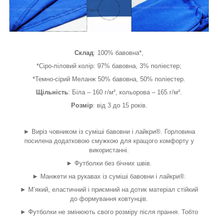
Склад
: 100% бавовна*,
*Сіро-ліловий колір: 97% бавовна, 3% поліестер;
*Темно-сірий Меланж 50% бавовна, 50% поліестер.
Щільність
: Біла – 160 г/м², кольорова – 165 г/м².
Розмір
: від 3 до 15 років.
► Виріз човником із суміші бавовни і лайкри®. Горловина
посилена додатковою смужкою для кращого комфорту у
використанні.
► Футболки без бічних швів.
► Манжети на рукавах із суміші бавовни і лайкри®.
► М’який, еластичний і приємний на дотик матеріал стійкий
до формування ковтунців.
► Футболки не змінюють свого розміру після прання. Тобто