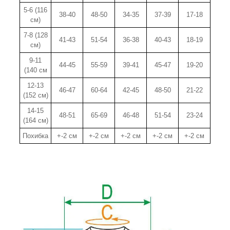
5-6 (116
38-40
48-50
34-35
37-39
17-18
см)
7-8 (128
41-43
51-54
36-38
40-43
18-19
см)
9-11
44-45
55-59
39-41
45-47
19-20
(140 см
12-13
46-47
60-64
42-45
48-50
21-22
(152 см)
14-15
48-51
65-69
46-48
51-54
23-24
(164 см)
Похибка
+-2 см
+-2 см
+-2 см
+-2 см
+-2 см