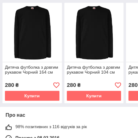
Дитяча футболка з довгим
Дитяча футболка з довгим
Дитя
рукавом Чорний 164 см
рукавом Чорний 104 см
рука
280
280
280
₴
₴
Купити
Купити
Про нас
98% позитивних з 116 відгуків за рік
Працює з 08.02.2016