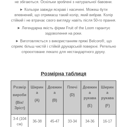
не збігаються. Оскільки зроблені з натуральної бавовни.
► Кольори завжди яскраві і насичені. Можеш бути
впевнений, що отримаєш такий колір, який вибрав. Колір
стійкий і не втрачає свого вигляду навіть після 50-го прання.
► Легендарна якість фірми Fruit of the Loom гарантує
задоволення на роки.
► Виготовляється з використанням пряжі Belcoro®, що
сприяє більш чистій і стійкій друкарській поверхні. Ретельно
спроєктоване лекало для нестандартного друку.
Розмірна таблиця
Розмір
Ширин
Довжин
Плечі
Довжин
Ширин
а
а
а
а
вироби
(D)
рукава
рукава
(A)
(B)
(Вік/
(E)
(F)
Зріст)
3-4 (104
36-38
45-47
33-34
34-36
16-17
см)