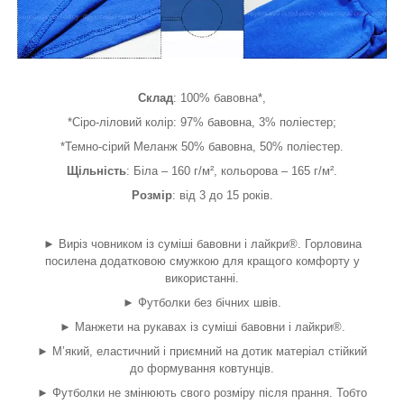
Склад
: 100% бавовна*,
*Сіро-ліловий колір: 97% бавовна, 3% поліестер;
*Темно-сірий Меланж 50% бавовна, 50% поліестер.
Щільність
: Біла – 160 г/м², кольорова – 165 г/м².
Розмір
: від 3 до 15 років.
► Виріз човником із суміші бавовни і лайкри®. Горловина
посилена додатковою смужкою для кращого комфорту у
використанні.
► Футболки без бічних швів.
► Манжети на рукавах із суміші бавовни і лайкри®.
► М’який, еластичний і приємний на дотик матеріал стійкий
до формування ковтунців.
► Футболки не змінюють свого розміру після прання. Тобто