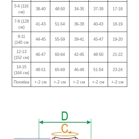
5-6 (116
38-40
48-50
34-35
37-39
17-18
см)
7-8 (128
41-43
51-54
36-38
40-43
18-19
см)
9-11
44-45
55-59
39-41
45-47
19-20
(140 см
12-13
46-47
60-64
42-45
48-50
21-22
(152 см)
14-15
48-51
65-69
46-48
51-54
23-24
(164 см)
Похибка
+-2 см
+-2 см
+-2 см
+-2 см
+-2 см